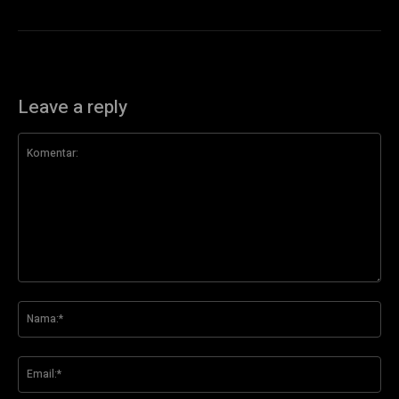
Leave a reply
Komentar:
Na
Ema