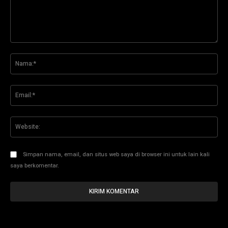
Komentar:
Na
Ema
Web
Simpan nama, email, dan situs web saya di browser ini untuk lain kali
saya berkomentar.