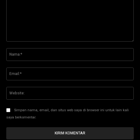
Komentar:
Na
Ema
Web
Simpan nama, email, dan situs web saya di browser ini untuk lain kali
saya berkomentar.